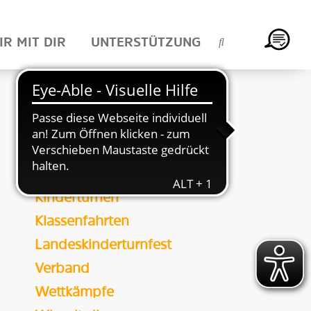
IR MIT DIR
UNTERSTÜTZUNG
KATEGORIE
Bildung
Camps & Freizeiten
HTJ-Vorstand
HTV
Inklusion
Kinderturnen
Klassenfahrten
Landeskinderturnfest
Verband
Wettkämpfe