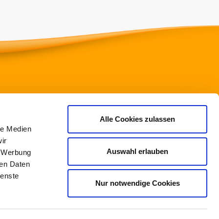
ssischer Turnverband e.V.
Alle Cookies zulassen
le Medien
to-Fleck-Schneise 8
ir
528 Frankfurt am Main
Auswahl erlauben
, Werbung
ren Daten
69/6773772-0
ienste
69/6773772-99
Nur notwendige Cookies
info@htv-online.de