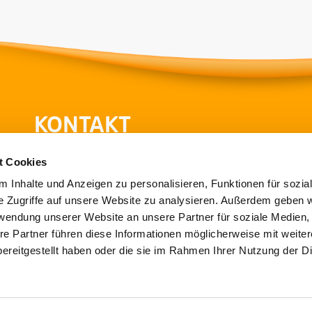
KONTAKT
Hessische Turnjugend
He
t Cookies
im Hessischen Turnverband e.V.
 Inhalte und Anzeigen zu personalisieren, Funktionen für sozia
Theodor-Heuss-Strasse 11
Ot
e Zugriffe auf unsere Website zu analysieren. Außerdem geben w
36304 Alsfeld
60
rwendung unserer Website an unsere Partner für soziale Medien
re Partner führen diese Informationen möglicherweise mit weite
T
069-6773772-80
T
0
ereitgestellt haben oder die sie im Rahmen Ihrer Nutzung der D
F
06631/705-20
F
0
E
info@htj.de
E