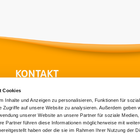
KONTAKT
Hessische Turnjugend
He
t Cookies
im Hessischen Turnverband e.V.
 Inhalte und Anzeigen zu personalisieren, Funktionen für sozia
Theodor-Heuss-Strasse 11
Ot
e Zugriffe auf unsere Website zu analysieren. Außerdem geben w
36304 Alsfeld
60
rwendung unserer Website an unsere Partner für soziale Medien
re Partner führen diese Informationen möglicherweise mit weite
T
069-6773772-80
T
0
ereitgestellt haben oder die sie im Rahmen Ihrer Nutzung der D
F
06631/705-20
F
0
E
info@htj.de
E