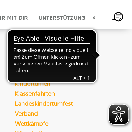
IR MIT DIR
UNTERSTÜTZUNG
KATEGORIE
Bildung
Camps & Freizeiten
HTJ-Vorstand
HTV
Inklusion
Kinderturnen
Klassenfahrten
Landeskinderturnfest
Verband
Wettkämpfe