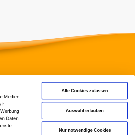
ssischer Turnverband e.V.
Alle Cookies zulassen
le Medien
to-Fleck-Schneise 8
ir
528 Frankfurt am Main
Auswahl erlauben
, Werbung
ren Daten
69/6773772-0
ienste
69/6773772-99
Nur notwendige Cookies
info@htv-online.de