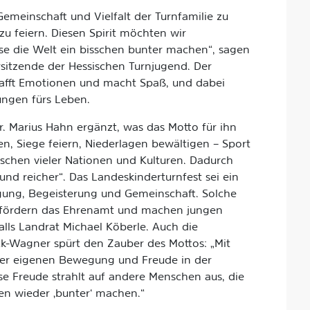
Gemeinschaft und Vielfalt der Turnfamilie zu
 feiern. Diesen Spirit möchten wir
e die Welt ein bisschen bunter machen“, sagen
rsitzende der Hessischen Turnjugend. Der
hafft Emotionen und macht Spaß, und dabei
ungen fürs Leben.
. Marius Hahn ergänzt, was das Motto für ihn
, Siege feiern, Niederlagen bewältigen – Sport
chen vieler Nationen und Kulturen. Dadurch
und reicher“. Das Landeskinderturnfest sei ein
egung, Begeisterung und Gemeinschaft. Solche
 fördern das Ehrenamt und machen jungen
lls Landrat Michael Köberle. Auch die
ck-Wagner spürt den Zauber des Mottos: „Mit
der eigenen Bewegung und Freude in der
se Freude strahlt auf andere Menschen aus, die
ben wieder ‚bunter‘ machen.“