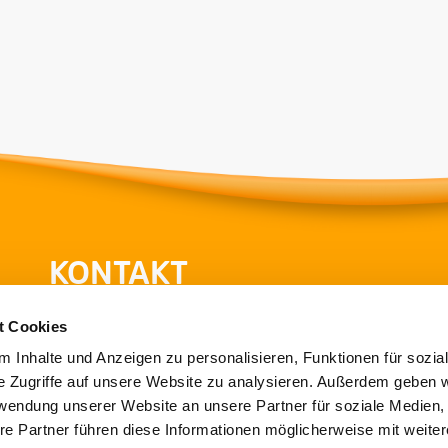
KONTAKT
Hessische Turnjugend
He
t Cookies
im Hessischen Turnverband e.V.
 Inhalte und Anzeigen zu personalisieren, Funktionen für sozia
Theodor-Heuss-Strasse 11
Ot
e Zugriffe auf unsere Website zu analysieren. Außerdem geben w
36304 Alsfeld
60
rwendung unserer Website an unsere Partner für soziale Medien
re Partner führen diese Informationen möglicherweise mit weite
T
069-6773772-80
T
0