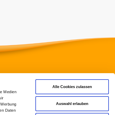
ssischer Turnverband e.V.
Alle Cookies zulassen
le Medien
to-Fleck-Schneise 8
ir
528 Frankfurt am Main
Auswahl erlauben
, Werbung
ren Daten
69/6773772-0