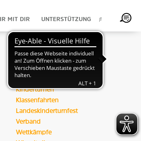
IR MIT DIR
UNTERSTÜTZUNG
KATEGORIE
Bildung
Camps & Freizeiten
HTJ-Vorstand
HTV
Inklusion
Kinderturnen
Klassenfahrten
Landeskinderturnfest
Verband
Wettkämpfe