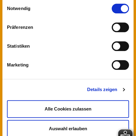
gesammelt haben.
Einwilligungsauswahl
Notwendig
KONTAKT
Adresse:
Präferenzen
Hessische Turnjugend
im Hessischen Turnverband e.V.
Statistiken
Theodor-Heuss-Strasse 11
36 30 4 Alsfeld
Marketing
Telefon:
069 67 73 77 28 0
Fax
: 066 31 705 20
Details zeigen
E-Mail:
info@htj.de
Alle Cookies zulassen
Adresse:
Hessischer Turnverband e.V.
Otto-Fleck-Schneise 8
Auswahl erlauben
60 52 8 Frankfurt am Main