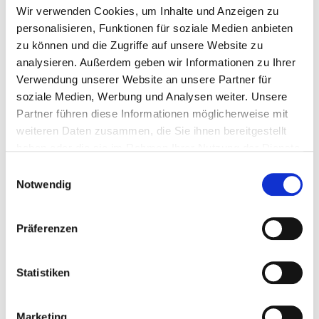
Wir verwenden Cookies, um Inhalte und Anzeigen zu
personalisieren, Funktionen für soziale Medien anbieten
zu können und die Zugriffe auf unsere Website zu
analysieren. Außerdem geben wir Informationen zu Ihrer
04.06.2025
•
HTJ-Vorstand
Verwendung unserer Website an unsere Partner für
Willkommen in der HTJ-Familie,
soziale Medien, Werbung und Analysen weiter. Unsere
Freddy
Partner führen diese Informationen möglicherweise mit
Beim Turnfest in Leipzig war es endlich so
weiteren Daten zusammen, die Sie ihnen bereitgestellt
weit:
haben oder die sie im Rahmen Ihrer Nutzung der Dienste
gesammelt haben.
Einwilligungsauswahl
Das neue Maskottchen der Hessischen
Notwendig
Turn-Jugend wurde vorgestellt.
Es ist ein Eichhörnchen und…
Präferenzen
weiterlesen
Statistiken
Marketing