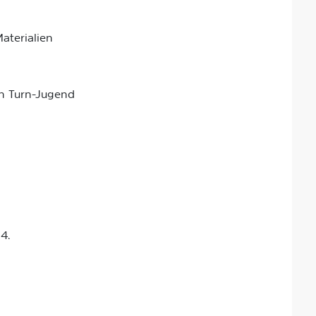
aterialien
en Turn-Jugend
24.