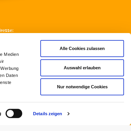
resse:
ssischer Turnverband e.V.
to-Fleck-Schneise 8
Alle Cookies zulassen
le Medien
 52 8 Frankfurt am Main
ir
lefon:
069 67 73 77 20
Auswahl erlauben
, Werbung
x:
069 67 73 77 299
ren Daten
Mail:
info@htv-online.de
ienste
Nur notwendige Cookies
g
Details zeigen