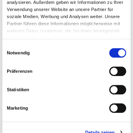
Die Veranstalter sagen: Das Fest war ein
analysieren. Außerdem geben wir Informationen zu Ihrer
großer Erfolg.
Verwendung unserer Website an unsere Partner für
soziale Medien, Werbung und Analysen weiter. Unsere
Besonders wichtig waren Gemeinschaft,
Partner führen diese Informationen möglicherweise mit
Fairness und Spaß am Sport.
weiteren Daten zusammen, die Sie ihnen bereitgestellt
haben oder die sie im Rahmen Ihrer Nutzung der Dienste
gesammelt haben.
Einwilligungsauswahl
Viele Helferinnen und Helfer unterstützten das
Notwendig
Fest.
Ohne sie wäre die Veranstaltung nicht
Präferenzen
möglich gewesen.
Statistiken
Das nächste große Hessische Landesturnfest
Marketing
findet 2027 in Fulda statt.
Details zeigen