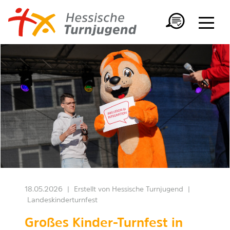
18.05.2026
|
Erstellt von
Hessische Turnjugend
|
Landeskinderturnfest
Großes Kinder-Turnfest in